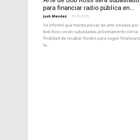
Arte de Bob Ross será subastado
para financiar radio pública en...
Josh Mendez
-
10/10/2025
Se informó que treinta piezas de arte creadas por
Bob Ross serán subastadas próximamente con la
finalidad de recabar fondos para seguir financian
la...