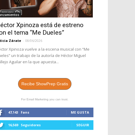
anzamientos
éctor Xpinoza está de estreno
on el tema “Me Dueles”
ticia Zárate
-
08/06/2026
ctor Xpinoza vuelve a la escena musical con “Me
eles” un trabajo de la autoría de Héctor Miguel
llejo Aguilar en la que apuesta...
Recibe ShowPrep Gratis
For Email Marketing you can trust.
47,143
Fans
ME GUSTA
16,569
Seguidores
SEGUIR