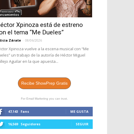
anzamientos
éctor Xpinoza está de estreno
on el tema “Me Dueles”
ticia Zárate
-
08/06/2026
ctor Xpinoza vuelve a la escena musical con “Me
eles” un trabajo de la autoría de Héctor Miguel
llejo Aguilar en la que apuesta...
Recibe ShowPrep Gratis
For Email Marketing you can trust.
47,143
Fans
ME GUSTA
16,569
Seguidores
SEGUIR