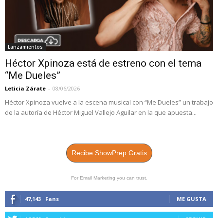
Lanzamientos
Héctor Xpinoza está de estreno con el tema
“Me Dueles”
Leticia Zárate
-
08/06/2026
Héctor Xpinoza vuelve a la escena musical con “Me Dueles” un trabajo
de la autoría de Héctor Miguel Vallejo Aguilar en la que apuesta...
Recibe ShowPrep Gratis
For Email Marketing you can trust.
47,143
Fans
ME GUSTA