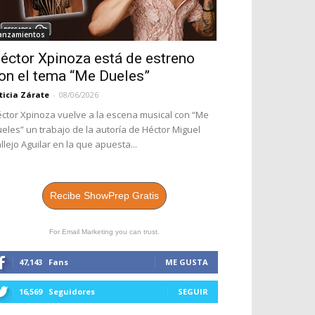
anzamientos
éctor Xpinoza está de estreno
on el tema “Me Dueles”
ticia Zárate
-
08/06/2026
ctor Xpinoza vuelve a la escena musical con “Me
eles” un trabajo de la autoría de Héctor Miguel
llejo Aguilar en la que apuesta...
Recibe ShowPrep Gratis
For Email Marketing you can trust.
47,143
Fans
ME GUSTA
16,569
Seguidores
SEGUIR