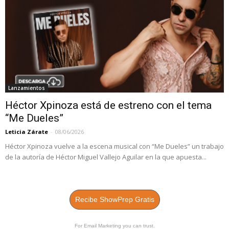
Lanzamientos
Héctor Xpinoza está de estreno con el tema
“Me Dueles”
Leticia Zárate
-
08/06/2026
Héctor Xpinoza vuelve a la escena musical con “Me Dueles” un trabajo
de la autoría de Héctor Miguel Vallejo Aguilar en la que apuesta...
Recibe ShowPrep Gratis
For Email Marketing you can trust.