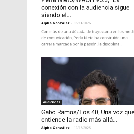
Perla Nieto/WAOH 95.3; “La
conexión con la audiencia sigue
siendo el...
Alpha González
-
06/11/2026
Con más de una década de trayectoria en los med
de comunicación, Perla Nieto ha construido una
carrera marcada por la pasión, la disciplina...
Audiencias
Gabo Ramos/Los 40; Una voz qu
entiende la radio más allá...
Alpha González
-
12/16/2025