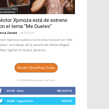
anzamientos
éctor Xpinoza está de estreno
on el tema “Me Dueles”
ticia Zárate
-
08/06/2026
ctor Xpinoza vuelve a la escena musical con “Me
eles” un trabajo de la autoría de Héctor Miguel
llejo Aguilar en la que apuesta...
Recibe ShowPrep Gratis
For Email Marketing you can trust.
47,143
Fans
ME GUSTA
16,569
Seguidores
SEGUIR