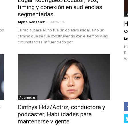
Edgar Rodríguez/Locutor; Voz,
timing y conexión en audiencias
segmentadas
L
Alpha González
-
04/09/2026
H
ios
La radio, para él, no fue un objetivo inicial, sino un
c
camino que se fue construyendo con el tiempo y las
Le
circunstancias. Influenciado por...
Hé
Du
Va
Audiencias
e
Cinthya Hdz/Actriz, conductora y
podcaster; Habilidades para
mantenerse vigente