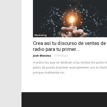
Marketing
Crea así tu discurso de ventas de
radio para tu primer...
Josh Mendez
-
07/04/2023
A todos los que se dedican a las ventas les pone l
pelos de punta el primer acercamiento con el client
porque realmente no...