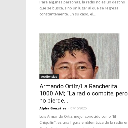
Para algunas personas, la radio no es un destino
que se busca, sino un lugar al que se regresa
constantemente. En su caso, el...
Audiencias
Armando Ortíz/La Rancherita
1000 AM; “La radio compite, pero
no pierde...
Alpha González
-
07/15/2025
Luis Armando Ortiz, mejor conocido como “El
Chiquilín”, es una figura emblemática de la radio e