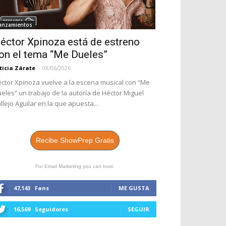
anzamientos
éctor Xpinoza está de estreno
on el tema “Me Dueles”
ticia Zárate
-
08/06/2026
ctor Xpinoza vuelve a la escena musical con “Me
eles” un trabajo de la autoría de Héctor Miguel
llejo Aguilar en la que apuesta...
Recibe ShowPrep Gratis
For Email Marketing you can trust.
47,143
Fans
ME GUSTA
16,569
Seguidores
SEGUIR