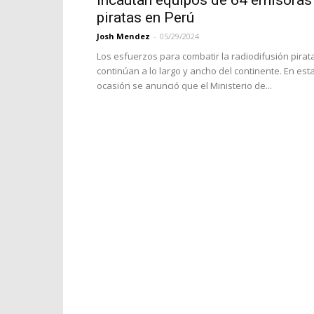
Incautan equipos de 64 emisoras
piratas en Perú
Josh Mendez
-
05/29/2024
Los esfuerzos para combatir la radiodifusión pirat
continúan a lo largo y ancho del continente. En est
ocasión se anunció que el Ministerio de...