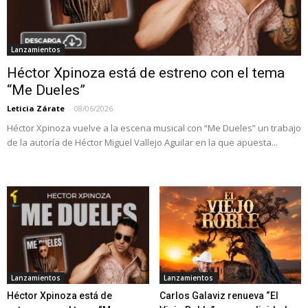
Lanzamientos
Héctor Xpinoza está de estreno con el tema
“Me Dueles”
Leticia Zárate
-
08/06/2026
Héctor Xpinoza vuelve a la escena musical con “Me Dueles” un trabajo
de la autoría de Héctor Miguel Vallejo Aguilar en la que apuesta...
Lanzamientos
Lanzamientos
Héctor Xpinoza está de
Carlos Galaviz renueva “El