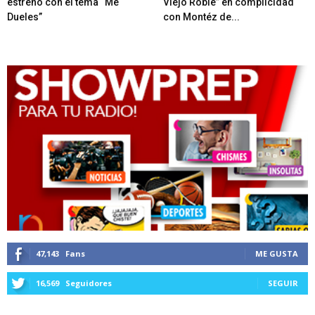
estreno con el tema “Me
Viejo Roble” en complicidad
Dueles”
con Montéz de...
47,143
Fans
ME GUSTA
16,569
Seguidores
SEGUIR