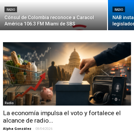
RADIO
RADIO
Cónsul de Colombia reconoce a Caracol
NAB insta
América 106.3 FM Miami de SBS
legislado
Radio
La economía impulsa el voto y fortalece el
alcance de radio...
Alpha González
-
08/04/2026