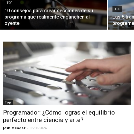
TOP
TOP
10 consejos para crear secciones de su
programa que realmente enganchen al
Las 5 tr
oyente
programa
Top
Programador: ¿Cómo logras el equilibrio
perfecto entre ciencia y arte?
Josh Mendez
-
05/08/2024