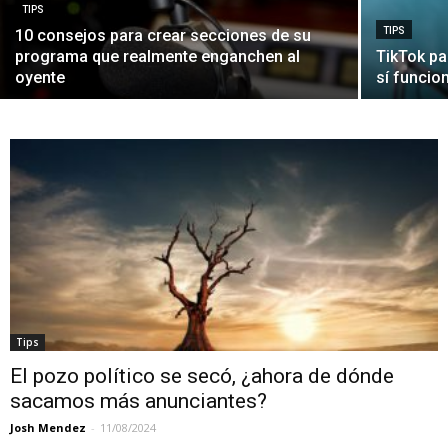
TIPS
TIPS
10 consejos para crear secciones de su
programa que realmente enganchen al
TikTok pa
oyente
sí funcio
Tips
El pozo político se secó, ¿ahora de dónde
sacamos más anunciantes?
Josh Mendez
-
11/08/2024