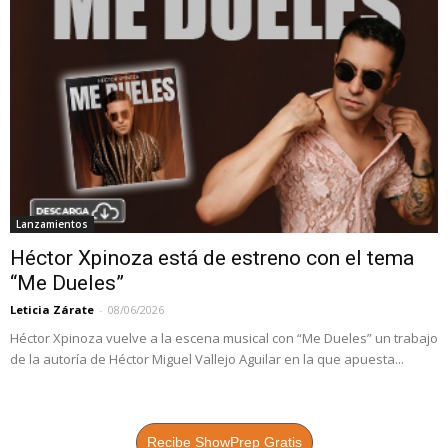
Lanzamientos
Héctor Xpinoza está de estreno con el tema
“Me Dueles”
Leticia Zárate
-
08/06/2026
Héctor Xpinoza vuelve a la escena musical con “Me Dueles” un trabajo
de la autoría de Héctor Miguel Vallejo Aguilar en la que apuesta...
Recibe ShowPrep Gratis