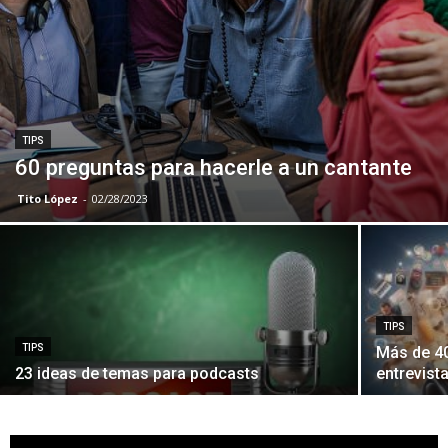
TIPS
60 preguntas para hacerle a un cantante
Tito López
-
02/28/2023
TIPS
TIPS
Más de 40
23 ideas de temas para podcasts
entrevist