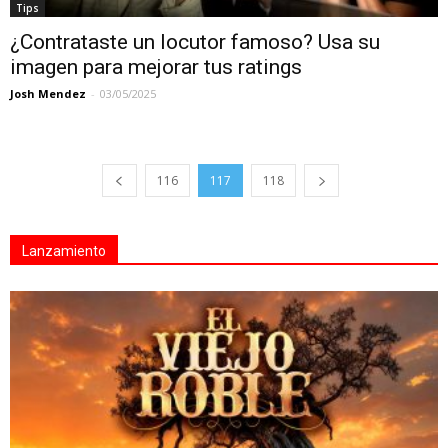
Tips
¿Contrataste un locutor famoso? Usa su
imagen para mejorar tus ratings
Josh Mendez
-
03/05/2025
116
117
118
Lanzamiento