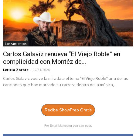
Lanzamientos
Carlos Galaviz renueva “El Viejo Roble” en
complicidad con Montéz de...
Leticia Zárate
-
07/31/2026
Carlos Galaviz vuelve la mirada a el tema “El Viejo Roble” una de las
canciones que han marcado su carrera dentro de la música,...
Recibe ShowPrep Gratis
For Email Marketing you can trust.