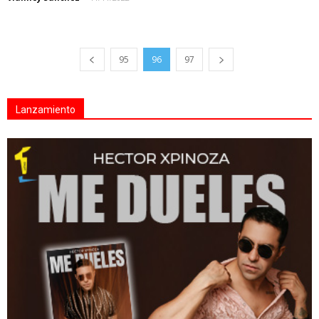
95
96
97
Lanzamiento