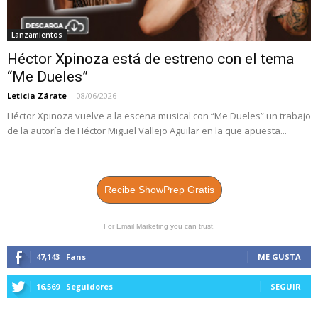
Lanzamientos
Héctor Xpinoza está de estreno con el tema
“Me Dueles”
Leticia Zárate
-
08/06/2026
Héctor Xpinoza vuelve a la escena musical con “Me Dueles” un trabajo
de la autoría de Héctor Miguel Vallejo Aguilar en la que apuesta...
Recibe ShowPrep Gratis
For Email Marketing you can trust.
47,143
Fans
ME GUSTA
16,569
Seguidores
SEGUIR