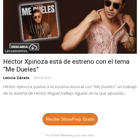
Lanzamientos
Héctor Xpinoza está de estreno con el tema
“Me Dueles”
Leticia Zárate
-
08/06/2026
Héctor Xpinoza vuelve a la escena musical con “Me Dueles” un trabajo
de la autoría de Héctor Miguel Vallejo Aguilar en la que apuesta...
Recibe ShowPrep Gratis
For Email Marketing you can trust.