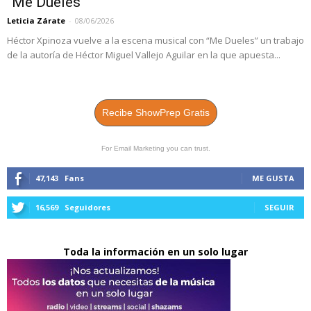
“Me Dueles”
Leticia Zárate
-
08/06/2026
Héctor Xpinoza vuelve a la escena musical con “Me Dueles” un trabajo
de la autoría de Héctor Miguel Vallejo Aguilar en la que apuesta...
Recibe ShowPrep Gratis
For Email Marketing you can trust.
47,143
Fans
ME GUSTA
16,569
Seguidores
SEGUIR
Toda la información en un solo lugar