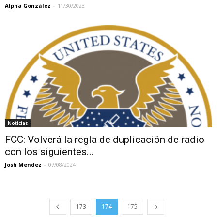
Alpha González
-
11/30/2023
Noticias
FCC: Volverá la regla de duplicación de radio
con los siguientes...
Josh Mendez
-
07/08/2024
173
174
175