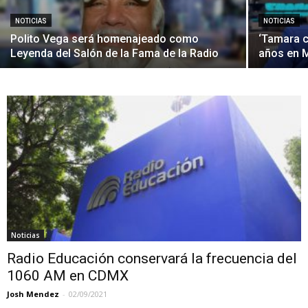
NOTICIAS
NOTICIAS
Polito Vega será homenajeado como
‘Tamara co
Leyenda del Salón de la Fama de la Radio
años en 
Noticias
Radio Educación conservará la frecuencia del
1060 AM en CDMX
Josh Mendez
-
02/09/2021