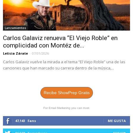
Lanzamientos
Carlos Galaviz renueva “El Viejo Roble” en
complicidad con Montéz de...
Leticia Zárate
-
07/31/2026
Carlos Galaviz vuelve la mirada a el tema “El Viejo Roble” una de las
canciones que han marcado su carrera dentro de la música,...
Recibe ShowPrep Gratis
For Email Marketing you can trust.
47,143
Fans
ME GUSTA