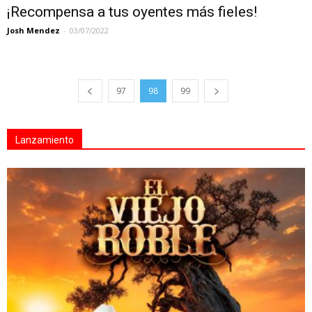
¡Recompensa a tus oyentes más fieles!
Josh Mendez
-
03/07/2022
97
98
99
Lanzamiento