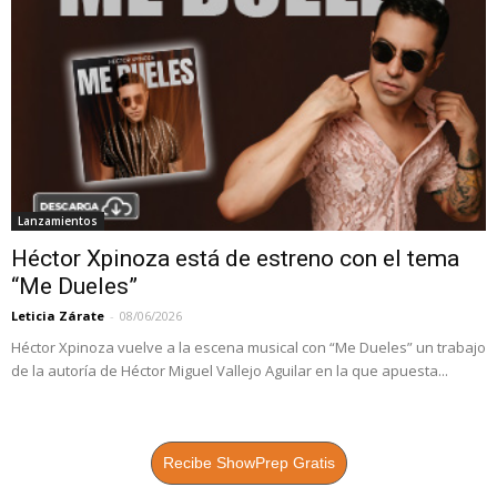
Lanzamientos
Héctor Xpinoza está de estreno con el tema
“Me Dueles”
Leticia Zárate
-
08/06/2026
Héctor Xpinoza vuelve a la escena musical con “Me Dueles” un trabajo
de la autoría de Héctor Miguel Vallejo Aguilar en la que apuesta...
Recibe ShowPrep Gratis