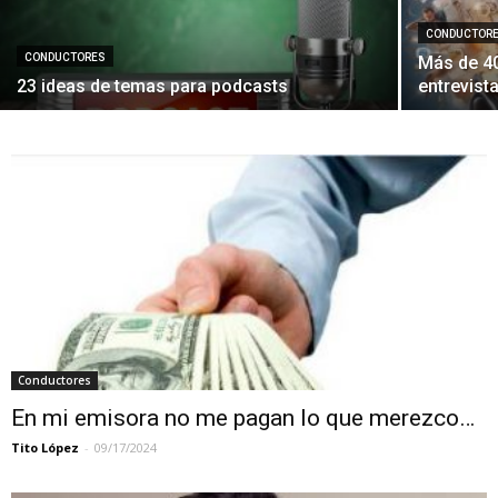
CONDUCTOR
CONDUCTORES
Más de 40
23 ideas de temas para podcasts
entrevist
Conductores
En mi emisora no me pagan lo que merezco…
Tito López
-
09/17/2024